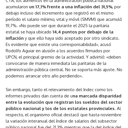
CTA, los aumentos en la administración pública nacional
acumularon
un 17,1% frente a una inflación del 31,5%
, por
debajo incluso del incremento que registró en el mismo
período el salario mínimo, vital y móvil (SMVM) que acumuló
19,7%. «No puede ser que durante el 2025 la paritaria
estatal se haya ubicado
14,4 puntos por debajo de la
inflación
y que ello haya sido aceptado por otro sindicato.
Es evidente que existe una corresponsabilidad», acusó
Rodolfo Aguiar en alusión a los acuerdos firmados por
UPCN, el principal gremio de la actividad. Y advirtió: «deben
convocarse de manera inmediata las paritarias de la
administración pública central. No se soporta más ajuste. No
podemos arrancar otro año perdiendo».
Sin embargo, tanto el relevamiento del Indec como los
informes privados dan cuenta de u
na marcada disparidad
entre la evolución que registran los sueldos del sector
público nacional y los de los estatales provinciales
. Al
respecto, el organismo oficial destacó que hasta noviembre
la variación interanual del índice de salarios del subsector
público nacional fue del 21,3% mientras que la del índice del