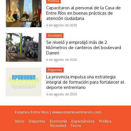
Política
Capacitaron al personal de la Casa de
Entre Ríos en buenas prácticas de
atención ciudadana
6 de agosto de 2026
Sociedad
Se niveló y emprolijó más de 2
kilómetros de canteros del boulevard
Daneri
6 de agosto de 2026
Deportes
La provincia impulsa una estrategia
integral de formación para fortalecer el
deporte entrerriano
6 de agosto de 2026
Estamos Entre Ríos | www.estamosentrerios.com
horario del exprebus
Inicio
Deportes
Economía
Espectáculos
Política
Sociedad
Tecno