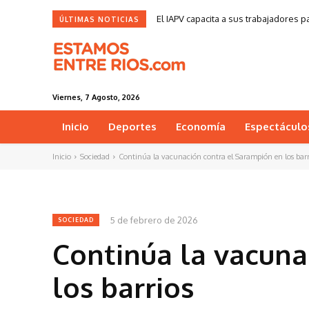
El IAPV capacita a sus trabajadores
ÚLTIMAS NOTICIAS
Viernes, 7 Agosto, 2026
Inicio
Deportes
Economía
Espectáculo
Inicio
Sociedad
Continúa la vacunación contra el Sarampión en los barr
5 de febrero de 2026
SOCIEDAD
Continúa la vacuna
los barrios