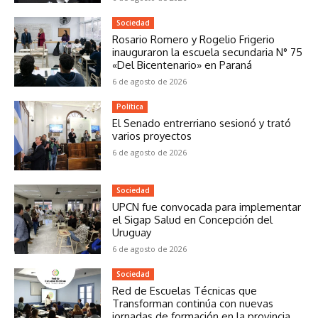
Sociedad
Rosario Romero y Rogelio Frigerio
inauguraron la escuela secundaria N° 75
«Del Bicentenario» en Paraná
6 de agosto de 2026
Política
El Senado entrerriano sesionó y trató
varios proyectos
6 de agosto de 2026
Sociedad
UPCN fue convocada para implementar
el Sigap Salud en Concepción del
Uruguay
6 de agosto de 2026
Sociedad
Red de Escuelas Técnicas que
Transforman continúa con nuevas
jornadas de formación en la provincia