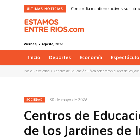
Concordia mantiene activos sus atract
ÚLTIMAS NOTICIAS
Viernes, 7 Agosto, 2026
Inicio
Deportes
Economía
Espectáculo
Inicio
Sociedad
Centros de Educación Física celebraron el Mes de los Jardi
30 de mayo de 2026
SOCIEDAD
Centros de Educaci
de los Jardines de 