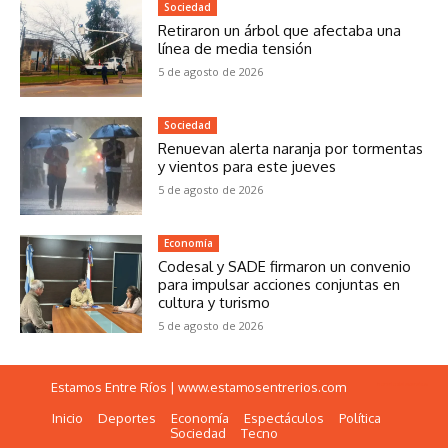
Sociedad
Retiraron un árbol que afectaba una
línea de media tensión
5 de agosto de 2026
Sociedad
Renuevan alerta naranja por tormentas
y vientos para este jueves
5 de agosto de 2026
Economía
Codesal y SADE firmaron un convenio
para impulsar acciones conjuntas en
cultura y turismo
5 de agosto de 2026
Estamos Entre Ríos | www.estamosentrerios.com
horario del exprebus
Inicio
Deportes
Economía
Espectáculos
Política
Sociedad
Tecno