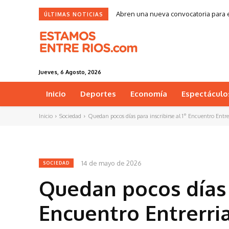
Abren una nueva convocatoria para e
ÚLTIMAS NOTICIAS
Jueves, 6 Agosto, 2026
Inicio
Deportes
Economía
Espectáculo
Inicio
Sociedad
Quedan pocos días para inscribirse al 1° Encuentro Ent
14 de mayo de 2026
SOCIEDAD
Quedan pocos días p
Encuentro Entrerri