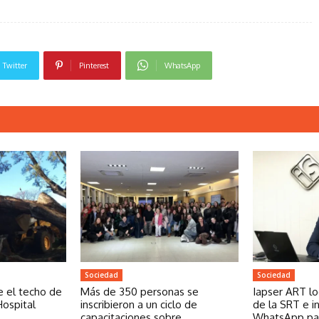
Twitter
Pinterest
WhatsApp
Sociedad
Sociedad
e el techo de
Más de 350 personas se
Iapser ART lo
Hospital
inscribieron a un ciclo de
de la SRT e i
capacitaciones sobre
WhatsApp pa