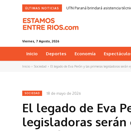
UTN Paraná brindará asistencia técnic
ÚLTIMAS NOTICIAS
Viernes, 7 Agosto, 2026
Inicio
Deportes
Economía
Espectáculo
Inicio
Sociedad
El legado de Eva Perón y las primeras legisladoras serán ej
18 de mayo de 2026
SOCIEDAD
El legado de Eva P
legisladoras serán