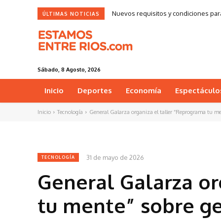
Nuevos requisitos y condiciones par
ÚLTIMAS NOTICIAS
Sábado, 8 Agosto, 2026
Inicio
Deportes
Economía
Espectáculo
Inicio
Tecnología
General Galarza organiza el taller “Reprograma tu ment
31 de mayo de 2026
TECNOLOGÍA
General Galarza or
tu mente” sobre ge