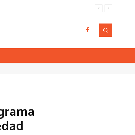
ograma
edad