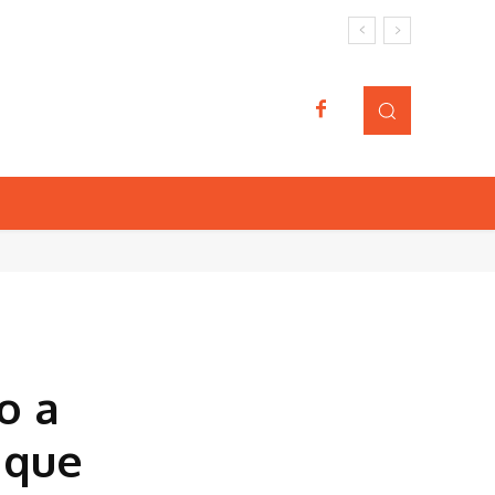
o a
 que